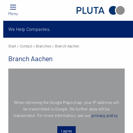
Menu
We Help Companies.
Start
» Contact »
Branches
» Branch Aachen
Branch Aachen
When retrieving the Google Maps map, your IP address will
be transmitted to Google. No further data will be
transmitted. For more information, see our
privacy policy
.
I agree