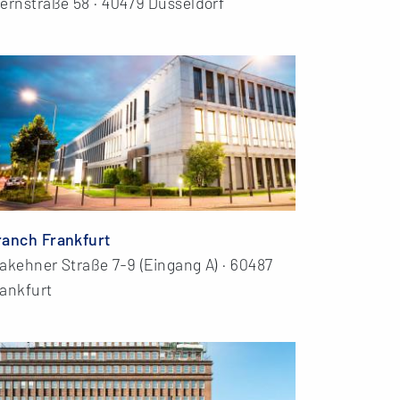
ernstraße 58 · 40479 Düsseldorf
ranch Frankfurt
akehner Straße 7-9 (Eingang A) · 60487
rankfurt