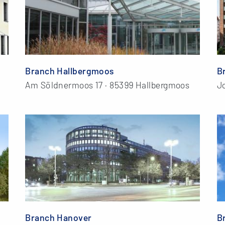
Branch Hallbergmoos
B
Am Söldnermoos 17 · 85399 Hallbergmoos
J
Branch Hanover
B