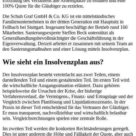
Eröffnung des Verfahrens alle Arbeitsplätze zu erhalten und eine
100% Quote für die Gläubiger zu erzielen.
Die Schuh Graf GmbH & Co. KG ist ein mittelständisches
Familienunternehmen in der dritten Generation mit Hauptsitz in
Fellbach bei Stuttgart. Insgesamt beschäftigt der Betrieb rund 160
Mitarbeiter. Sanierungsexperte Steffen Beck unterstützt als
Generalhandlungsbevollmächtigter die Geschäftsführung in der
Eigenverwaltung. Derzeit arbeitet er zusammen mit seinem Team an
den Sanierungsmaßnahen und einer Lösung mittels Insolvenzplan.
Wie sieht ein Insolvenzplan aus?
Der Insolvenzplan besteht vereinfacht aus zwei Teilen, einem
darstellenden Teil und einem gestaltenden Teil. Im ersten Teil wird
die wirtschaftliche Ausgangssituation erläutert. Dazu gehören
beispielsweise die Ursachen der Krise, der bisherige
Verfahrensverlauf, die Vermögens-, Finanz- und Ertragslage und der
Vergleich zwischen Planlösung und Liquidationsszenario. In der
Praxis ist dieser Teil entscheidend für das Vertrauen der Gläubiger.
Er muss transparent, nachvollziehbar und wirtschaftlich belastbar
sein. Vergleichsrechnungen spielen eine zentrale Rolle.
Im zweiten Teil werden die konkreten Rechtsänderungen geregelt.
Dies ist unter anderem die Höhe und Fälligkeit der Quote, aber auch