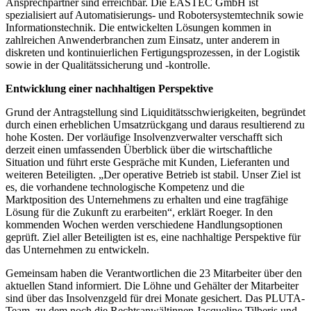
Ansprechpartner sind erreichbar. Die EASTEC GmbH ist
spezialisiert auf Automatisierungs- und Robotersystemtechnik sowie
Informationstechnik. Die entwickelten Lösungen kommen in
zahlreichen Anwenderbranchen zum Einsatz, unter anderem in
diskreten und kontinuierlichen Fertigungsprozessen, in der Logistik
sowie in der Qualitätssicherung und -kontrolle.
Entwicklung einer nachhaltigen Perspektive
Grund der Antragstellung sind Liquiditätsschwierigkeiten, begründet
durch einen erheblichen Umsatzrückgang und daraus resultierend zu
hohe Kosten. Der vorläufige Insolvenzverwalter verschafft sich
derzeit einen umfassenden Überblick über die wirtschaftliche
Situation und führt erste Gespräche mit Kunden, Lieferanten und
weiteren Beteiligten. „Der operative Betrieb ist stabil. Unser Ziel ist
es, die vorhandene technologische Kompetenz und die
Marktposition des Unternehmens zu erhalten und eine tragfähige
Lösung für die Zukunft zu erarbeiten“, erklärt Roeger. In den
kommenden Wochen werden verschiedene Handlungsoptionen
geprüft. Ziel aller Beteiligten ist es, eine nachhaltige Perspektive für
das Unternehmen zu entwickeln.
Gemeinsam haben die Verantwortlichen die 23 Mitarbeiter über den
aktuellen Stand informiert. Die Löhne und Gehälter der Mitarbeiter
sind über das Insolvenzgeld für drei Monate gesichert. Das PLUTA-
Team, zu dem noch die Rechtsanwältinnen Jacqueline Tilberis und