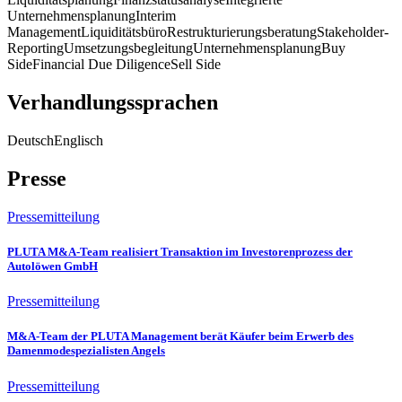
Unternehmensplanung
Interim
Management
Liquiditätsbüro
Restrukturierungsberatung
Stakeholder-
Reporting
Umsetzungsbegleitung
Unternehmensplanung
Buy
Side
Financial Due Diligence
Sell Side
Verhandlungssprachen
Deutsch
Englisch
Presse
Pressemitteilung
PLUTA M&A-Team realisiert Transaktion im Investorenprozess der
Autolöwen GmbH
Pressemitteilung
M&A-Team der PLUTA Management berät Käufer beim Erwerb des
Damenmodespezialisten Angels
Pressemitteilung