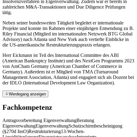
Insolvenzverfahren in Eigenverwaltung. Zudem war er bereits in
zahlreichen M&A-Transaktionen und Due Diligence Prüfungen
tätig.
Neben seiner bundesweiten Tätigkeit begleitet er internationale
Projekte und konnte im Rahmen einer einjährigen Entsendung zu B.
Riley Financial (Mitglied im internationalen Netzwerk BTG Global
Advisory) nach Atlanta und New York auch vertiefte Einblicke in
die US-amerikanische Restrukturierungspraxis erlangen.
Herr Eickmann ist Teil des International Committee des ABI
(American Bankruptcy Institute) und des NextGen Programms 2023
von AmCham Germany (American Chamber of Commerce in
Germany). Außerdem ist er Mitglied von TMA (Turnaround
Management Association, Atlanta) und engagiert sich als Dozent bei
der IDLO (International Development Law Organization).
Werdegang anzeigen
Fachkompetenz
Antragsvorbereitung Eigenverwaltung
Beratung
Eigenverwaltung
Eigenverwaltung
Schutzschirmbescheinigung
(§270d InsO)
Restrukturierung
13-Wochen-
Liquiditätsplanung
Finanzstatusanalyse
Integrierte