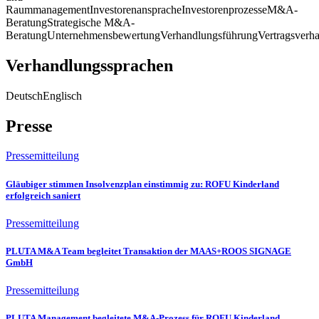
Raummanagement
Investorenansprache
Investorenprozesse
M&A-
Beratung
Strategische M&A-
Beratung
Unternehmensbewertung
Verhandlungsführung
Vertragsverh
Verhandlungssprachen
Deutsch
Englisch
Presse
Pressemitteilung
Gläubiger stimmen Insolvenzplan einstimmig zu: ROFU Kinderland
erfolgreich saniert
Pressemitteilung
PLUTA M&A Team begleitet Transaktion der MAAS+ROOS SIGNAGE
GmbH
Pressemitteilung
PLUTA Management begleitete M&A-Prozess für ROFU Kinderland