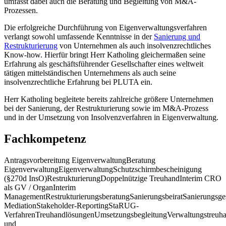
umfasst dabei auch die Beratung und Begleitung von M&A-
Prozessen.
Die erfolgreiche Durchführung von Eigenverwaltungsverfahren
verlangt sowohl umfassende Kenntnisse in der
Sanierung und
Restrukturierung
von Unternehmen als auch insolvenzrechtliches
Know-how. Hierfür bringt Herr Katholing gleichermaßen seine
Erfahrung als geschäftsführender Gesellschafter eines weltweit
tätigen mittelständischen Unternehmens als auch seine
insolvenzrechtliche Erfahrung bei PLUTA ein.
Herr Katholing begleitete bereits zahlreiche größere Unternehmen
bei der Sanierung, der Restrukturierung sowie im M&A-Prozess
und in der Umsetzung von Insolvenzverfahren in Eigenverwaltung.
Fachkompetenz
Antragsvorbereitung Eigenverwaltung
Beratung
Eigenverwaltung
Eigenverwaltung
Schutzschirmbescheinigung
(§270d InsO)
Restrukturierung
Doppelnützige Treuhand
Interim CRO
als GV / Organ
Interim
Management
Restrukturierungsberatung
Sanierungsbeirat
Sanierungsges
Mediation
Stakeholder-Reporting
StaRUG-
Verfahren
Treuhandlösungen
Umsetzungsbegleitung
Verwaltungstreuh
und