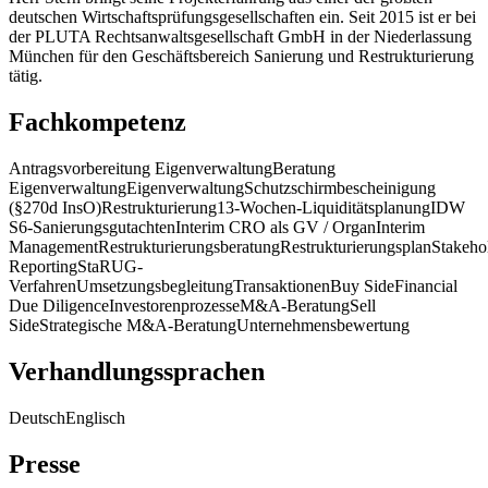
deutschen Wirtschaftsprüfungsgesellschaften ein. Seit 2015 ist er bei
der PLUTA Rechtsanwaltsgesellschaft GmbH in der Niederlassung
München für den Geschäftsbereich Sanierung und Restrukturierung
tätig.
Fachkompetenz
Antragsvorbereitung Eigenverwaltung
Beratung
Eigenverwaltung
Eigenverwaltung
Schutzschirmbescheinigung
(§270d InsO)
Restrukturierung
13-Wochen-Liquiditätsplanung
IDW
S6-Sanierungsgutachten
Interim CRO als GV / Organ
Interim
Management
Restrukturierungsberatung
Restrukturierungsplan
Stakeho
Reporting
StaRUG-
Verfahren
Umsetzungsbegleitung
Transaktionen
Buy Side
Financial
Due Diligence
Investorenprozesse
M&A-Beratung
Sell
Side
Strategische M&A-Beratung
Unternehmensbewertung
Verhandlungssprachen
Deutsch
Englisch
Presse