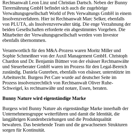
Rechtsanwalt Leon Linz und Christian Dartsch. Neben der Bunny
Tierernährung GmbH befindet sich auch die zugehörige
Verwaltungsgesellschaft World of Pets Verwaltungs GmbH in einem
Insolvenzverfahren. Hier ist Rechtsanwalt Marc Selker, ebenfalls
von PLUTA, als Insolvenzverwalter tätig. Die enge Verzahnung der
beiden Gesellschaften erforderte ein abgestimmtes Vorgehen. Die
Mitarbeiter der Verwaltungsgesellschaft werden vom Investor
ebenfalls übernommen.
Verantwortlich für den M&A-Prozess waren Moritz Miller und
Sophie Schmeißner von der Auxil Management GmbH. Christoph
Chardon und Dr. Benjamin Büttner von der elsässer Rechtsanwälte
und Steuerberater GmbH waren im Prozess für den Legal-Bereich
zuständig. Daniela Gunreben, ebenfalls von elsässer, unterstützte im
Arbeitsrecht. Burgess Pet Care wurde auf deutscher Seite im
Prozess insolvenzrechtlich von Rechtsanwalt Oliver Ruhe-
Schweigel, ks rechtsanwälte und notare, Essen, beraten.
Bunny Nature wird eigenständige Marke
Burgess wird Bunny Nature als eigenständige Marke innerhalb der
Unternehmensgruppe weiterführen und damit die Identität, die
langjährigen Kundenbeziehungen und die Produktqualität
bewahren. Das bestehende Team und die gewachsenen Strukturen
sorgen für Kontinuität.