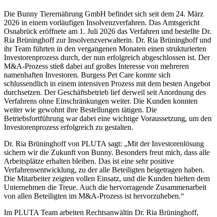
Die Bunny Tierernährung GmbH befindet sich seit dem 24. März
2026 in einem vorläufigen Insolvenzverfahren. Das Amtsgericht
Osnabrück eröffnete am 1. Juli 2026 das Verfahren und bestellte Dr.
Ria Brüninghoff zur Insolvenzverwalterin. Dr. Ria Brüninghoff und
ihr Team führten in den vergangenen Monaten einen strukturierten
Investorenprozess durch, der nun erfolgreich abgeschlossen ist. Der
M&A-Prozess stieß dabei auf großes Interesse von mehreren
namenhaften Investoren. Burgess Pet Care konnte sich
schlussendlich in einem intensiven Prozess mit dem besten Angebot
durchsetzen. Der Geschäftsbetrieb lief derweil seit Anordnung des
Verfahrens ohne Einschränkungen weiter. Die Kunden konnten
weiter wie gewohnt ihre Bestellungen tätigen. Die
Betriebsfortführung war dabei eine wichtige Voraussetzung, um den
Investorenprozess erfolgreich zu gestalten.
Dr. Ria Brüninghoff von PLUTA sagt: „Mit der Investorenlösung
sichern wir die Zukunft von Bunny. Besonders freut mich, dass alle
Arbeitsplätze erhalten bleiben. Das ist eine sehr positive
Verfahrensentwicklung, zu der alle Beteiligten beigetragen haben.
Die Mitarbeiter zeigten vollen Einsatz, und die Kunden hielten dem
Unternehmen die Treue. Auch die hervorragende Zusammenarbeit
von allen Beteiligten im M&A-Prozess ist hervorzuheben.“
Im PLUTA Team arbeiten Rechtsanwältin Dr. Ria Brüninghoff,