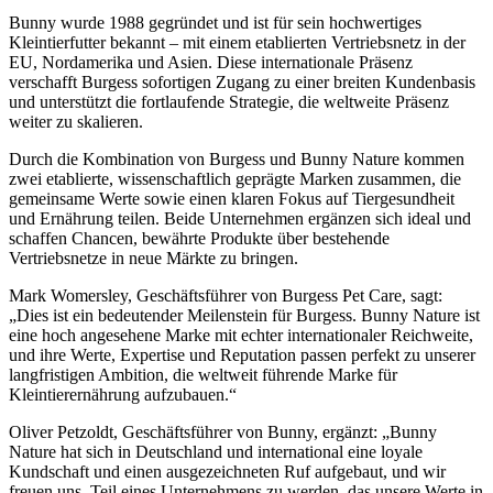
Bunny wurde 1988 gegründet und ist für sein hochwertiges
Kleintierfutter bekannt – mit einem etablierten Vertriebsnetz in der
EU, Nordamerika und Asien. Diese internationale Präsenz
verschafft Burgess sofortigen Zugang zu einer breiten Kundenbasis
und unterstützt die fortlaufende Strategie, die weltweite Präsenz
weiter zu skalieren.
Durch die Kombination von Burgess und Bunny Nature kommen
zwei etablierte, wissenschaftlich geprägte Marken zusammen, die
gemeinsame Werte sowie einen klaren Fokus auf Tiergesundheit
und Ernährung teilen. Beide Unternehmen ergänzen sich ideal und
schaffen Chancen, bewährte Produkte über bestehende
Vertriebsnetze in neue Märkte zu bringen.
Mark Womersley, Geschäftsführer von Burgess Pet Care, sagt:
„Dies ist ein bedeutender Meilenstein für Burgess. Bunny Nature ist
eine hoch angesehene Marke mit echter internationaler Reichweite,
und ihre Werte, Expertise und Reputation passen perfekt zu unserer
langfristigen Ambition, die weltweit führende Marke für
Kleintierernährung aufzubauen.“
Oliver Petzoldt, Geschäftsführer von Bunny, ergänzt: „Bunny
Nature hat sich in Deutschland und international eine loyale
Kundschaft und einen ausgezeichneten Ruf aufgebaut, und wir
freuen uns, Teil eines Unternehmens zu werden, das unsere Werte in