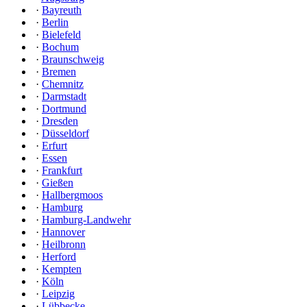
·
Bayreuth
·
Berlin
·
Bielefeld
·
Bochum
·
Braunschweig
·
Bremen
·
Chemnitz
·
Darmstadt
·
Dortmund
·
Dresden
·
Düsseldorf
·
Erfurt
·
Essen
·
Frankfurt
·
Gießen
·
Hallbergmoos
·
Hamburg
·
Hamburg-Landwehr
·
Hannover
·
Heilbronn
·
Herford
·
Kempten
·
Köln
·
Leipzig
·
Lübbecke