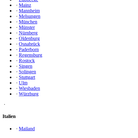
·
Mainz
·
Mannheim
·
Melsungen
·
München
·
Münster
·
Nürnberg
·
Oldenburg
·
Osnabrück
·
Paderborn
·
Regensburg
·
Rostock
·
Singen
·
Solingen
·
Stuttgart
·
Ulm
·
Wiesbaden
·
Würzburg
·
Italien
·
Mailand