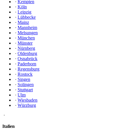
·
Kempten
·
Köln
·
Leipzig
·
Lübbecke
·
Mainz
·
Mannheim
·
Melsungen
·
München
·
Münster
·
Nürnberg
·
Oldenburg
·
Osnabrück
·
Paderborn
·
Regensburg
·
Rostock
·
Singen
·
Solingen
·
Stuttgart
·
Ulm
·
Wiesbaden
·
Würzburg
·
Italien