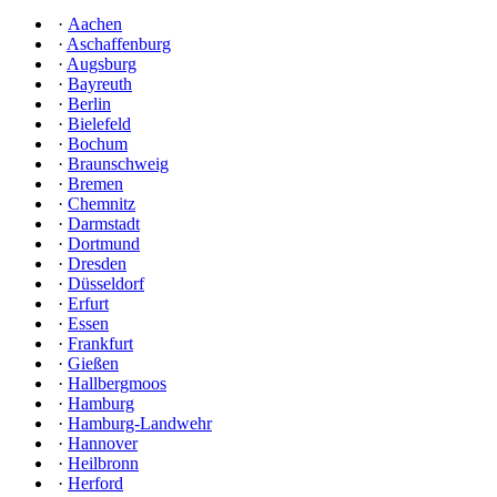
·
Aachen
·
Aschaffenburg
·
Augsburg
·
Bayreuth
·
Berlin
·
Bielefeld
·
Bochum
·
Braunschweig
·
Bremen
·
Chemnitz
·
Darmstadt
·
Dortmund
·
Dresden
·
Düsseldorf
·
Erfurt
·
Essen
·
Frankfurt
·
Gießen
·
Hallbergmoos
·
Hamburg
·
Hamburg-Landwehr
·
Hannover
·
Heilbronn
·
Herford