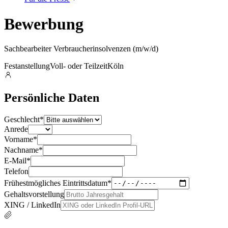
Bewerbung
Sachbearbeiter Verbraucherinsolvenzen (m/w/d)
Festanstellung
Voll- oder Teilzeit
Köln
Persönliche Daten
Geschlecht
*
Anrede
Vorname
*
Nachname
*
E-Mail
*
Telefon
Frühestmögliches Eintrittsdatum
*
Gehaltsvorstellung
XING / LinkedIn