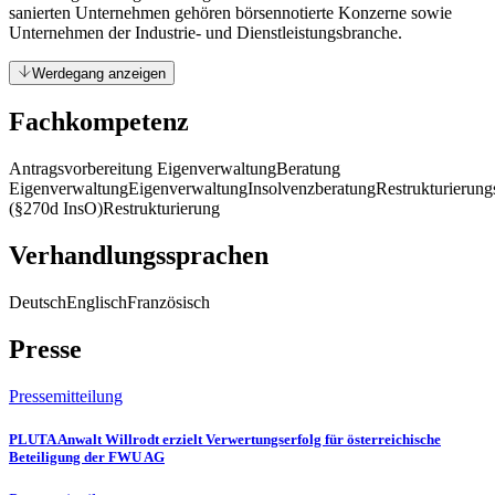
sanierten Unternehmen gehören börsennotierte Konzerne sowie
Unternehmen der Industrie- und Dienstleistungsbranche.
Werdegang anzeigen
Fachkompetenz
Antragsvorbereitung Eigenverwaltung
Beratung
Eigenverwaltung
Eigenverwaltung
Insolvenzberatung
Restrukturierung
(§270d InsO)
Restrukturierung
Verhandlungssprachen
Deutsch
Englisch
Französisch
Presse
Pressemitteilung
PLUTA Anwalt Willrodt erzielt Verwertungserfolg für österreichische
Beteiligung der FWU AG