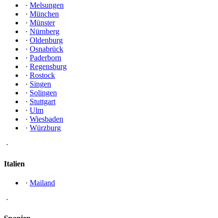
·
Melsungen
·
München
·
Münster
·
Nürnberg
·
Oldenburg
·
Osnabrück
·
Paderborn
·
Regensburg
·
Rostock
·
Singen
·
Solingen
·
Stuttgart
·
Ulm
·
Wiesbaden
·
Würzburg
·
Italien
·
Mailand
·