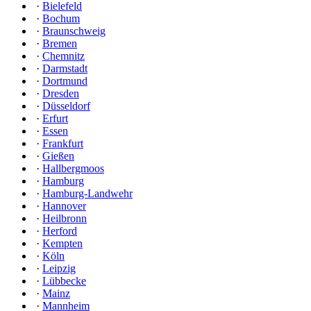
·
Bielefeld
·
Bochum
·
Braunschweig
·
Bremen
·
Chemnitz
·
Darmstadt
·
Dortmund
·
Dresden
·
Düsseldorf
·
Erfurt
·
Essen
·
Frankfurt
·
Gießen
·
Hallbergmoos
·
Hamburg
·
Hamburg-Landwehr
·
Hannover
·
Heilbronn
·
Herford
·
Kempten
·
Köln
·
Leipzig
·
Lübbecke
·
Mainz
·
Mannheim