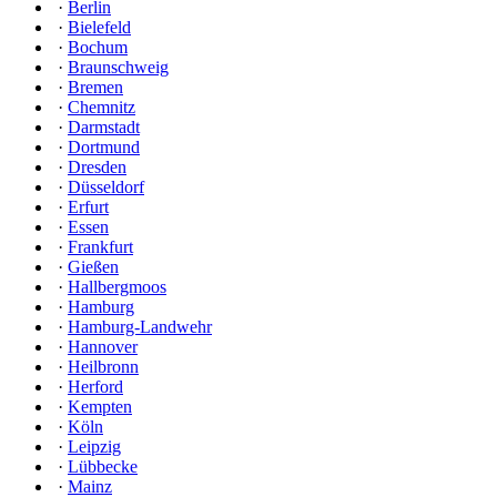
·
Berlin
·
Bielefeld
·
Bochum
·
Braunschweig
·
Bremen
·
Chemnitz
·
Darmstadt
·
Dortmund
·
Dresden
·
Düsseldorf
·
Erfurt
·
Essen
·
Frankfurt
·
Gießen
·
Hallbergmoos
·
Hamburg
·
Hamburg-Landwehr
·
Hannover
·
Heilbronn
·
Herford
·
Kempten
·
Köln
·
Leipzig
·
Lübbecke
·
Mainz