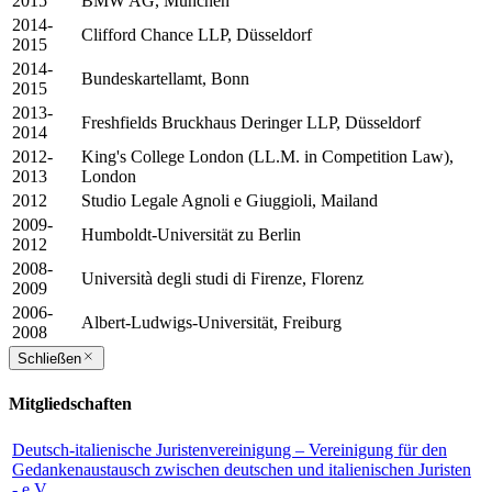
2015
BMW AG, München
2014-
Clifford Chance LLP, Düsseldorf
2015
2014-
Bundeskartellamt, Bonn
2015
2013-
Freshfields Bruckhaus Deringer LLP, Düsseldorf
2014
2012-
King's College London (LL.M. in Competition Law),
2013
London
2012
Studio Legale Agnoli e Giuggioli, Mailand
2009-
Humboldt-Universität zu Berlin
2012
2008-
Università degli studi di Firenze, Florenz
2009
2006-
Albert-Ludwigs-Universität, Freiburg
2008
Schließen
Mitgliedschaften
Deutsch-italienische Juristenvereinigung – Vereinigung für den
Gedankenaustausch zwischen deutschen und italienischen Juristen
- e.V.