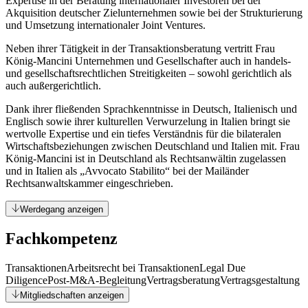
Expertise in der Beratung internationaler Investoren bei der
Akquisition deutscher Zielunternehmen sowie bei der Strukturierung
und Umsetzung internationaler Joint Ventures.
Neben ihrer Tätigkeit in der Transaktionsberatung vertritt Frau
König-Mancini Unternehmen und Gesellschafter auch in handels-
und gesellschaftsrechtlichen Streitigkeiten – sowohl gerichtlich als
auch außergerichtlich.
Dank ihrer fließenden Sprachkenntnisse in Deutsch, Italienisch und
Englisch sowie ihrer kulturellen Verwurzelung in Italien bringt sie
wertvolle Expertise und ein tiefes Verständnis für die bilateralen
Wirtschaftsbeziehungen zwischen Deutschland und Italien mit. Frau
König-Mancini ist in Deutschland als Rechtsanwältin zugelassen
und in Italien als „Avvocato Stabilito“ bei der Mailänder
Rechtsanwaltskammer eingeschrieben.
Werdegang anzeigen
Fachkompetenz
Transaktionen
Arbeitsrecht bei Transaktionen
Legal Due
Diligence
Post-M&A-Begleitung
Vertragsberatung
Vertragsgestaltung
Mitgliedschaften anzeigen