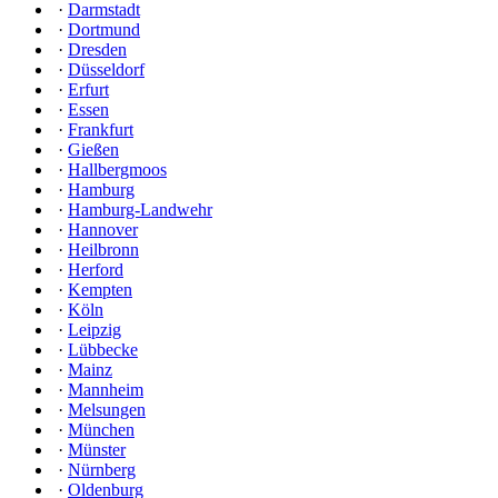
·
Darmstadt
·
Dortmund
·
Dresden
·
Düsseldorf
·
Erfurt
·
Essen
·
Frankfurt
·
Gießen
·
Hallbergmoos
·
Hamburg
·
Hamburg-Landwehr
·
Hannover
·
Heilbronn
·
Herford
·
Kempten
·
Köln
·
Leipzig
·
Lübbecke
·
Mainz
·
Mannheim
·
Melsungen
·
München
·
Münster
·
Nürnberg
·
Oldenburg