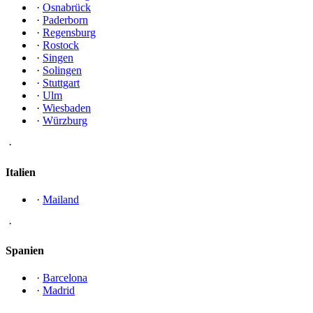
·
Osnabrück
·
Paderborn
·
Regensburg
·
Rostock
·
Singen
·
Solingen
·
Stuttgart
·
Ulm
·
Wiesbaden
·
Würzburg
·
Italien
·
Mailand
·
Spanien
·
Barcelona
·
Madrid