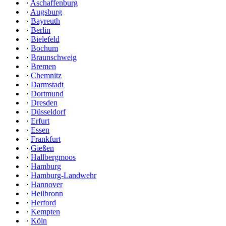
·
Aschaffenburg
·
Augsburg
·
Bayreuth
·
Berlin
·
Bielefeld
·
Bochum
·
Braunschweig
·
Bremen
·
Chemnitz
·
Darmstadt
·
Dortmund
·
Dresden
·
Düsseldorf
·
Erfurt
·
Essen
·
Frankfurt
·
Gießen
·
Hallbergmoos
·
Hamburg
·
Hamburg-Landwehr
·
Hannover
·
Heilbronn
·
Herford
·
Kempten
·
Köln