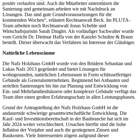
positiv verlaufen sind. Auch die Mitarbeiter unterstützen die
Sanierung und gemeinsam arbeiten wir mit Nachdruck an
Lösungen. Das sind gute Grundvoraussetzungen für die
kommenden Wochen“, erläutert Rechtsanwalt Beck. Im PLUTA-
Team arbeiten noch Rechtsanwalt Jonas Scheble und
Wirtschaftsjuristin Sarah Dingler. Als vorläufiger Sachwalter wurde
vom Gericht Dr. Dietmar Haffa von der Kanzlei Schultze & Braun
bestellt. Dieser überwacht das Verfahren im Interesse der Gläubiger.
Natürliche Lebensräume
Die Nafz Holzhaus GmbH wurde von den Brüdern Sebastian und
Lukas Nafz 2013 gegründet und bietet Lösungen für
wohngesunden, natürlichen Lebensraum in Form schlüsselfertiger
Gebäude als Generalunternehmen. Beginnend bei Anbauten und
seriellen Sanierungen bis hin zur Planung und Entwicklung von
Ein- und Mehrfamilienhäusern oder komplexer Gebäude verfügt das
Team über einen großen Erfahrungsschatz in allen Leistungsphasen.
Grund der Antragstellung der Nafz Holzhaus GmbH ist die
andauernde schwierige gesamtwirtschaftliche Entwicklung. Die
Kauf- und Investitionsbereitschaft in der Baubranche hat sich im
Jahr 2024 weiter verschlechtert. Ursachen hierfür sind die hohe
Inflation der Vorjahre und auch die gestiegenen Zinsen und
Baukosten. Viele Interessenten zögern aufgrund dieser