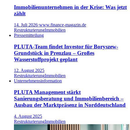
Immobilienunternehmen in der Krise: Was jetzt
zählt
14. Juli 2026
·
www.finance-magazin.de
Restrukturierung
Immobilien
Pressemitteilung
PLUTA-Team findet Investor für Boryszew-
Grundstück in Prenzlau – Großes
Wasserstoffprojekt geplant
12. August 2025
Restrukturierung
Immobilien
Unternehmensinformation
PLUTA Management stärkt
Sanierungsberatung und Immobilienbereich –
Ausbau der Marktpräsenz in Norddeutschland
4. August 2025
Restrukturierung
Immobilien