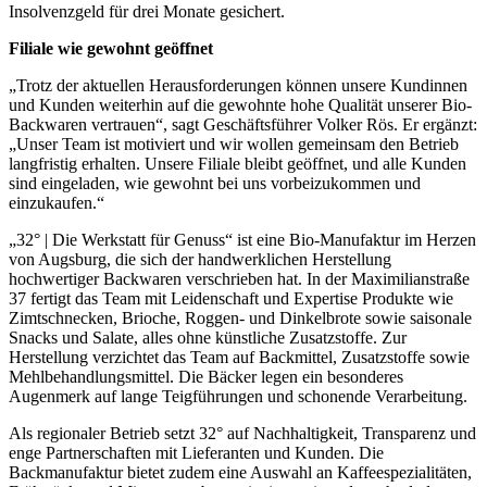
Insolvenzgeld für drei Monate gesichert.
Filiale wie gewohnt geöffnet
„Trotz der aktuellen Herausforderungen können unsere Kundinnen
und Kunden weiterhin auf die gewohnte hohe Qualität unserer Bio-
Backwaren vertrauen“, sagt Geschäftsführer Volker Rös. Er ergänzt:
„Unser Team ist motiviert und wir wollen gemeinsam den Betrieb
langfristig erhalten. Unsere Filiale bleibt geöffnet, und alle Kunden
sind eingeladen, wie gewohnt bei uns vorbeizukommen und
einzukaufen.“
„32° | Die Werkstatt für Genuss“ ist eine Bio-Manufaktur im Herzen
von Augsburg, die sich der handwerklichen Herstellung
hochwertiger Backwaren verschrieben hat. In der Maximilianstraße
37 fertigt das Team mit Leidenschaft und Expertise Produkte wie
Zimtschnecken, Brioche, Roggen- und Dinkelbrote sowie saisonale
Snacks und Salate, alles ohne künstliche Zusatzstoffe. Zur
Herstellung verzichtet das Team auf Backmittel, Zusatzstoffe sowie
Mehlbehandlungsmittel. Die Bäcker legen ein besonderes
Augenmerk auf lange Teigführungen und schonende Verarbeitung.
Als regionaler Betrieb setzt 32° auf Nachhaltigkeit, Transparenz und
enge Partnerschaften mit Lieferanten und Kunden. Die
Backmanufaktur bietet zudem eine Auswahl an Kaffeespezialitäten,