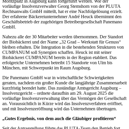
Moritzplatz in Augsburg kann fortgeführt werden. Wie der
vorläufige Insolvenzverwalter Georg Stemshorn von der PLUTA
Rechtsanwalts GmbH mitteilt, hat er eine Nachfolgelösung erzielt.
Der erfahrene Bäckereiunternehmer André Heuck übernimmt den
Geschäftsbetrieb der zugehörigen Betreibergesellschaft Panemano
GmbH.
Nahezu alle der 30 Mitarbeiter werden übernommen. Der Standort
der Biobäckerei und der Name „32 Grad – Werkstatt für Genuss“
bleiben erhalten. Die Integration in die bestehenden Strukturen von
CUMPANUM soll Synergien schaffen. Heuck ist mit seiner
Biobäckerei CUMPANUM bereits in der Region etabliert. Das
erfolgreiche Unternehmen betreibt 15 Standorte von Ulm bis
München, mit Schwerpunkt im Raum Augsburg.
Die Panemano GmbH war in wirtschaftliche Schwierigkeiten
geraten, nachdem ein großer Kunde die langjährige Zusammenarbeit
kurzfristig beendet hatte. Das zuständige Amtsgericht Augsburg –
Insolvenzgericht – ordnete daraufhin am 29. August 2025 die
vorläufige Insolvenzverwaltung über das Vermögen der Gesellschaft
an. Voraussichtlich in Kürze wird das Insolvenzverfahren eröffnet,
und mit Insolvenzeröffnung wird das Unternehmen übertragen.
„Gutes Ergebnis, von dem auch die Gläubiger profitieren“
Seit der Antragstellung führte das PLUTA-Team den Betrieb fort