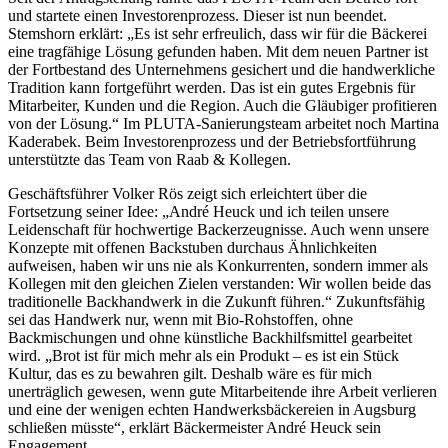
und startete einen Investorenprozess. Dieser ist nun beendet.
Stemshorn erklärt: „Es ist sehr erfreulich, dass wir für die Bäckerei
eine tragfähige Lösung gefunden haben. Mit dem neuen Partner ist
der Fortbestand des Unternehmens gesichert und die handwerkliche
Tradition kann fortgeführt werden. Das ist ein gutes Ergebnis für
Mitarbeiter, Kunden und die Region. Auch die Gläubiger profitieren
von der Lösung.“ Im PLUTA-Sanierungsteam arbeitet noch Martina
Kaderabek. Beim Investorenprozess und der Betriebsfortführung
unterstützte das Team von Raab & Kollegen.
Geschäftsführer Volker Rös zeigt sich erleichtert über die
Fortsetzung seiner Idee: „André Heuck und ich teilen unsere
Leidenschaft für hochwertige Backerzeugnisse. Auch wenn unsere
Konzepte mit offenen Backstuben durchaus Ähnlichkeiten
aufweisen, haben wir uns nie als Konkurrenten, sondern immer als
Kollegen mit den gleichen Zielen verstanden: Wir wollen beide das
traditionelle Backhandwerk in die Zukunft führen.“ Zukunftsfähig
sei das Handwerk nur, wenn mit Bio-Rohstoffen, ohne
Backmischungen und ohne künstliche Backhilfsmittel gearbeitet
wird. „Brot ist für mich mehr als ein Produkt – es ist ein Stück
Kultur, das es zu bewahren gilt. Deshalb wäre es für mich
unerträglich gewesen, wenn gute Mitarbeitende ihre Arbeit verlieren
und eine der wenigen echten Handwerksbäckereien in Augsburg
schließen müsste“, erklärt Bäckermeister André Heuck sein
Engagement.