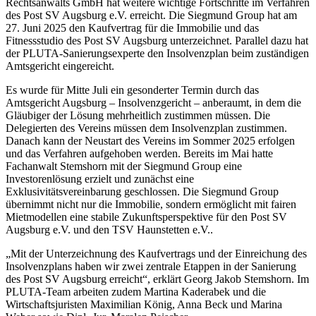
Rechtsanwalts GmbH hat weitere wichtige Fortschritte im Verfahren
des Post SV Augsburg e.V. erreicht. Die Siegmund Group hat am
27. Juni 2025 den Kaufvertrag für die Immobilie und das
Fitnessstudio des Post SV Augsburg unterzeichnet. Parallel dazu hat
der PLUTA-Sanierungsexperte den Insolvenzplan beim zuständigen
Amtsgericht eingereicht.
Es wurde für Mitte Juli ein gesonderter Termin durch das
Amtsgericht Augsburg – Insolvenzgericht – anberaumt, in dem die
Gläubiger der Lösung mehrheitlich zustimmen müssen. Die
Delegierten des Vereins müssen dem Insolvenzplan zustimmen.
Danach kann der Neustart des Vereins im Sommer 2025 erfolgen
und das Verfahren aufgehoben werden. Bereits im Mai hatte
Fachanwalt Stemshorn mit der Siegmund Group eine
Investorenlösung erzielt und zunächst eine
Exklusivitätsvereinbarung geschlossen. Die Siegmund Group
übernimmt nicht nur die Immobilie, sondern ermöglicht mit fairen
Mietmodellen eine stabile Zukunftsperspektive für den Post SV
Augsburg e.V. und den TSV Haunstetten e.V..
„Mit der Unterzeichnung des Kaufvertrags und der Einreichung des
Insolvenzplans haben wir zwei zentrale Etappen in der Sanierung
des Post SV Augsburg erreicht“, erklärt Georg Jakob Stemshorn. Im
PLUTA-Team arbeiten zudem Martina Kaderabek und die
Wirtschaftsjuristen Maximilian König, Anna Beck und Marina