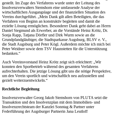
gestellt. Im Zuge des Verfahrens wurde unter der Leitung des
Insolvenzverwalters Stemshorn eine umfassende Analyse der
wirtschaftlichen Ausgangslage und der finanziellen Situation des
Vereins durchgeführt. „Mein Dank gilt allen Beteiligten, die das
Verfahren von Beginn an konstruktiv begleiten und damit die
erzielte Lösung ermöglichen. Besonderer Dank geht dabei an Herrn
Daniel Siegmund als Erwerber, an die Vorstände Heinz Krötz, Dr.
Sonja Rapp, Tatjana Dörfler und Dirk Wurm sowie an die
Grundpfandgläubiger, die Stadtsparkasse Augsburg, BLSV e. V.,
die Stadt Augsburg und Peter Kögl. Außerdem möchte ich mich bei
Peter Weidner sowie dem TSV Haunstetten für die Unterstützung
bedanken.“
Auch Vereinsvorstand Heinz Krötz zeigt sich erleichtert: „Wir
konnten den Sportbetrieb während des gesamten Verfahrens
aufrechterhalten. Die jetzige Lösung gibt uns die nötige Perspektive,
um den Verein sportlich und wirtschaftlich neu aufzustellen und
gezielt weiterzuentwickeln.“
Rechtliche Begleitung
Insolvenzverwalter Georg Jakob Stemshorn von PLUTA setzt die
Transaktion und den Insolvenzplan mit dem Immobilien- und
Insolvenzrechtsteam der Kanzlei Sonntag & Partner unter
Federführung der Augsburger Partnerin Jana Leutloff