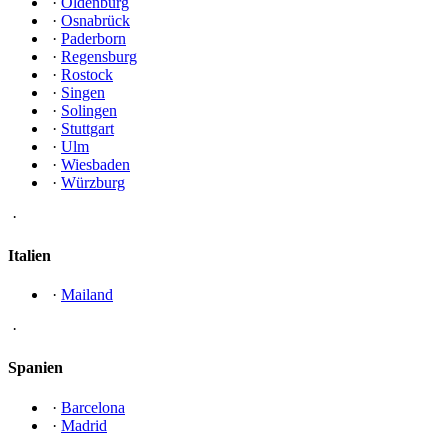
·
Oldenburg
·
Osnabrück
·
Paderborn
·
Regensburg
·
Rostock
·
Singen
·
Solingen
·
Stuttgart
·
Ulm
·
Wiesbaden
·
Würzburg
·
Italien
·
Mailand
·
Spanien
·
Barcelona
·
Madrid