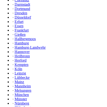
·
Chemnitz
·
Darmstadt
·
Dortmund
·
Dresden
·
Düsseldorf
·
Erfurt
·
Essen
·
Frankfurt
·
Gießen
·
Hallbergmoos
·
Hamburg
·
Hamburg-Landwehr
·
Hannover
·
Heilbronn
·
Herford
·
Kempten
·
Köln
·
Leipzig
·
Lübbecke
·
Mainz
·
Mannheim
·
Melsungen
·
München
·
Münster
·
Nürnberg