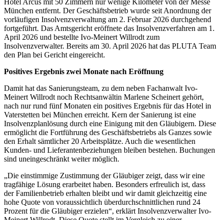
Hotel Arcus mit 50 Zimmern nur wenige Kilometer von der Messe
München entfernt. Der Geschäftsbetrieb wurde seit Anordnung der
vorläufigen Insolvenzverwaltung am 2. Februar 2026 durchgehend
fortgeführt. Das Amtsgericht eröffnete das Insolvenzverfahren am 1.
April 2026 und bestellte Ivo-Meinert Willrodt zum
Insolvenzverwalter. Bereits am 30. April 2026 hat das PLUTA Team
den Plan bei Gericht eingereicht.
Positives Ergebnis zwei Monate nach Eröffnung
Damit hat das Sanierungsteam, zu dem neben Fachanwalt Ivo-
Meinert Willrodt noch Rechtsanwältin Marlene Scheinert gehört,
nach nur rund fünf Monaten ein positives Ergebnis für das Hotel in
Vaterstetten bei München erreicht. Kern der Sanierung ist eine
Insolvenzplanlösung durch eine Einigung mit den Gläubigern. Diese
ermöglicht die Fortführung des Geschäftsbetriebs als Ganzes sowie
den Erhalt sämtlicher 20 Arbeitsplätze. Auch die wesentlichen
Kunden- und Lieferantenbeziehungen bleiben bestehen. Buchungen
sind uneingeschränkt weiter möglich.
„Die einstimmige Zustimmung der Gläubiger zeigt, dass wir eine
tragfähige Lösung erarbeitet haben. Besonders erfreulich ist, dass
der Familienbetrieb erhalten bleibt und wir damit gleichzeitig eine
hohe Quote von voraussichtlich überdurchschnittlichen rund 24
Prozent für die Gläubiger erzielen“, erklärt Insolvenzverwalter Ivo-
Meinert Willrodt. Diese Quote stellt im Vergleich zu einer