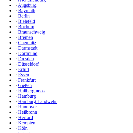
·
Augsburg
·
Bayreuth
·
Berlin
·
Bielefeld
·
Bochum
·
Braunschweig
·
Bremen
·
Chemnitz
·
Darmstadt
·
Dortmund
·
Dresden
·
Düsseldorf
·
Erfurt
·
Essen
·
Frankfurt
·
Gießen
·
Hallbergmoos
·
Hamburg
·
Hamburg-Landwehr
·
Hannover
·
Heilbronn
·
Herford
·
Kempten
·
Köln