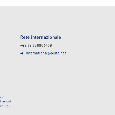
Rete internazionale
+49 89 858963409
international@pluta.net
dt
·
·
Herford
sburg
·