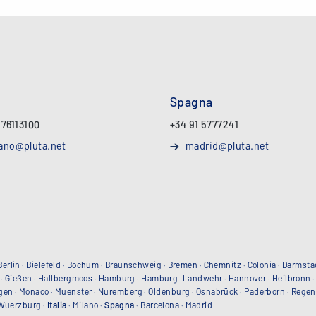
Spagna
 76113100
+34 91 5777241
ano@pluta.net
madrid@pluta.net
Berlin
·
Bielefeld
·
Bochum
·
Braunschweig
·
Bremen
·
Chemnitz
·
Colonia
·
Darmsta
·
Gießen
·
Hallbergmoos
·
Hamburg
·
Hamburg-Landwehr
·
Hannover
·
Heilbronn
gen
·
Monaco
·
Muenster
·
Nuremberg
·
Oldenburg
·
Osnabrück
·
Paderborn
·
Regen
Wuerzburg
·
Italia
·
Milano
·
Spagna
·
Barcelona
·
Madrid