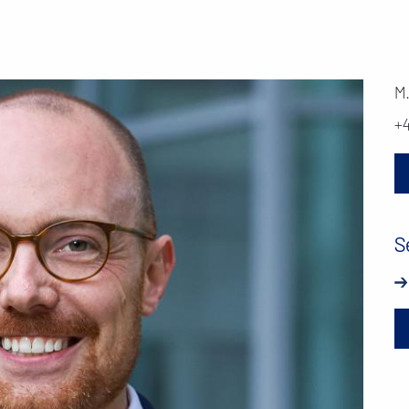
M
+
S