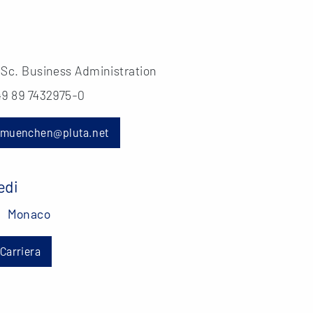
.Sc. Business Administration
49 89 7432975-0
muenchen@pluta.net
edi
Monaco
Carriera