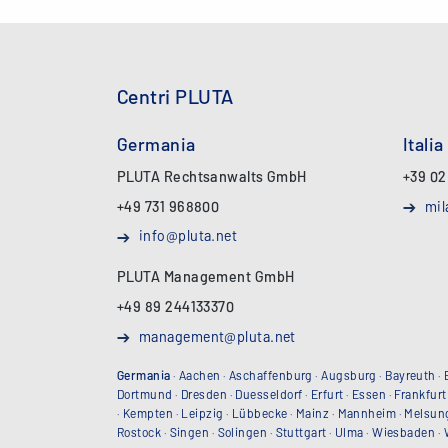
Centri PLUTA
Germania
Italia
PLUTA Rechtsanwalts GmbH
+39 02
+49 731 968800
mil
info@pluta.net
PLUTA Management GmbH
+49 89 244133370
management@pluta.net
Germania
·
Aachen
·
Aschaffenburg
·
Augsburg
·
Bayreuth
·
Dortmund
·
Dresden
·
Duesseldorf
·
Erfurt
·
Essen
·
Frankfurt
·
Kempten
·
Leipzig
·
Lübbecke
·
Mainz
·
Mannheim
·
Melsun
Rostock
·
Singen
·
Solingen
·
Stuttgart
·
Ulma
·
Wiesbaden
·