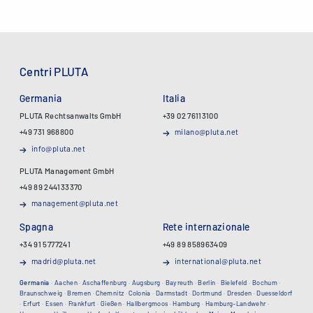
Centri PLUTA
Germania
Italia
PLUTA Rechtsanwalts GmbH
+39 02 76113100
+49 731 968800
milano@pluta.net
info@pluta.net
PLUTA Management GmbH
+49 89 244133370
management@pluta.net
Spagna
Rete internazionale
+34 91 5777241
+49 89 858963409
madrid@pluta.net
international@pluta.net
Germania
·
Aachen
·
Aschaffenburg
·
Augsburg
·
Bayreuth
·
Berlin
·
Bielefeld
·
Bochum
·
Braunschweig
·
Bremen
·
Chemnitz
·
Colonia
·
Darmstadt
·
Dortmund
·
Dresden
·
Duesseldorf
·
Erfurt
·
Essen
·
Frankfurt
·
Gießen
·
Hallbergmoos
·
Hamburg
·
Hamburg-Landwehr
·