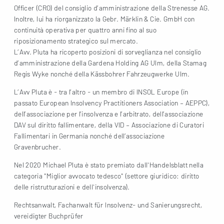
Officer (CRO) del consiglio d’amministrazione della Strenesse AG.
Inoltre, lui ha riorganizzato la Gebr. Märklin & Cie. GmbH con
continuità operativa per quattro anni fino al suo
riposizionamento strategico sul mercato.
L’Avv. Pluta ha ricoperto posizioni di sorveglianza nel consiglio
d’amministrazione della Gardena Holding AG Ulm, della Stamag
Regis Wyke nonché della Kässbohrer Fahrzeugwerke Ulm.
L’Avv Pluta è - tra l’altro - un membro di INSOL Europe (in
passato European Insolvency Practitioners Association – AEPPC),
dell’associazione per l’insolvenza e l’arbitrato, dell’associazione
DAV sul diritto fallimentare, della VID – Associazione di Curatori
Fallimentari in Germania nonché dell’associazione
Gravenbrucher.
Nel 2020 Michael Pluta è stato premiato dall'Handelsblatt nella
categoria "Miglior avvocato tedesco" (settore giuridico: diritto
delle ristrutturazioni e dell'insolvenza).
Rechtsanwalt, Fachanwalt für Insolvenz- und Sanierungsrecht,
vereidigter Buchprüfer