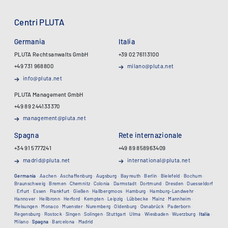
Centri PLUTA
Germania
Italia
PLUTA Rechtsanwalts GmbH
+39 02 76113100
+49 731 968800
milano@pluta.net
info@pluta.net
PLUTA Management GmbH
+49 89 244133370
management@pluta.net
Spagna
Rete internazionale
+34 91 5777241
+49 89 858963409
madrid@pluta.net
international@pluta.net
Germania
·
Aachen
·
Aschaffenburg
·
Augsburg
·
Bayreuth
·
Berlin
·
Bielefeld
·
Bochum
·
Braunschweig
·
Bremen
·
Chemnitz
·
Colonia
·
Darmstadt
·
Dortmund
·
Dresden
·
Duesseldorf
·
Erfurt
·
Essen
·
Frankfurt
·
Gießen
·
Hallbergmoos
·
Hamburg
·
Hamburg-Landwehr
·
Hannover
·
Heilbronn
·
Herford
·
Kempten
·
Leipzig
·
Lübbecke
·
Mainz
·
Mannheim
·
Melsungen
·
Monaco
·
Muenster
·
Nuremberg
·
Oldenburg
·
Osnabrück
·
Paderborn
·
Regensburg
·
Rostock
·
Singen
·
Solingen
·
Stuttgart
·
Ulma
·
Wiesbaden
·
Wuerzburg
·
Italia
·
Milano
·
Spagna
·
Barcelona
·
Madrid