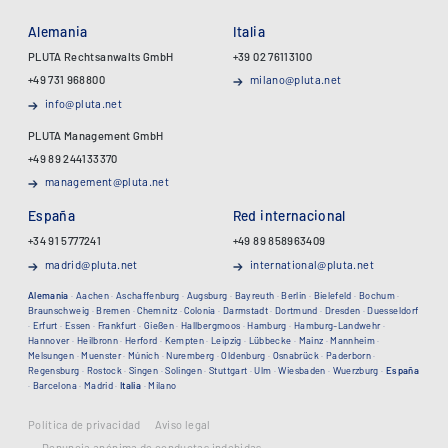
Alemania
Italia
PLUTA Rechtsanwalts GmbH
+39 02 76113100
+49 731 968800
milano@pluta.net
info@pluta.net
PLUTA Management GmbH
+49 89 244133370
management@pluta.net
España
Red internacional
+34 91 5777241
+49 89 858963409
madrid@pluta.net
international@pluta.net
Alemania
·
Aachen
·
Aschaffenburg
·
Augsburg
·
Bayreuth
·
Berlin
·
Bielefeld
·
Bochum
·
Braunschweig
·
Bremen
·
Chemnitz
·
Colonia
·
Darmstadt
·
Dortmund
·
Dresden
·
Duesseldorf
·
Erfurt
·
Essen
·
Frankfurt
·
Gießen
·
Hallbergmoos
·
Hamburg
·
Hamburg-Landwehr
·
Hannover
·
Heilbronn
·
Herford
·
Kempten
·
Leipzig
·
Lübbecke
·
Mainz
·
Mannheim
·
Melsungen
·
Muenster
·
Múnich
·
Nuremberg
·
Oldenburg
·
Osnabrück
·
Paderborn
·
Regensburg
·
Rostock
·
Singen
·
Solingen
·
Stuttgart
·
Ulm
·
Wiesbaden
·
Wuerzburg
·
España
·
Barcelona
·
Madrid
·
Italia
·
Milano
Política de privacidad
Aviso legal
Denuncia anónima de conductas indebidas