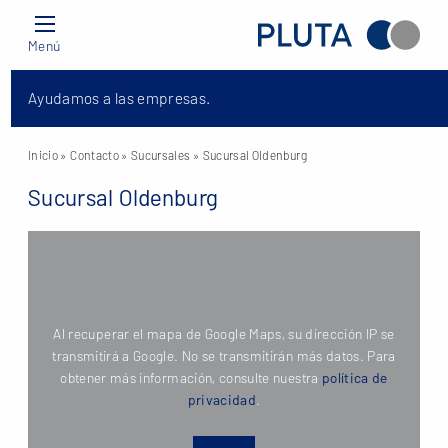
Menú
Ayudamos a las empresas.
Inicio
» Contacto »
Sucursales
» Sucursal Oldenburg
Sucursal Oldenburg
Al recuperar el mapa de Google Maps, su dirección IP se
transmitirá a Google. No se transmitirán más datos. Para
obtener más información, consulte nuestra
política de
privacidad
.