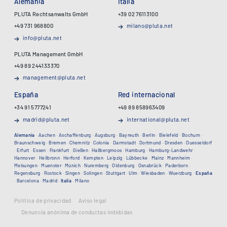
Alemania
Italia
PLUTA Rechtsanwalts GmbH
+39 02 76113100
+49 731 968800
milano@pluta.net
info@pluta.net
PLUTA Management GmbH
+49 89 244133370
management@pluta.net
España
Red internacional
+34 91 5777241
+49 89 858963409
madrid@pluta.net
international@pluta.net
Alemania
·
Aachen
·
Aschaffenburg
·
Augsburg
·
Bayreuth
·
Berlin
·
Bielefeld
·
Bochum
·
Braunschweig
·
Bremen
·
Chemnitz
·
Colonia
·
Darmstadt
·
Dortmund
·
Dresden
·
Duesseldorf
·
Erfurt
·
Essen
·
Frankfurt
·
Gießen
·
Hallbergmoos
·
Hamburg
·
Hamburg-Landwehr
·
Hannover
·
Heilbronn
·
Herford
·
Kempten
·
Leipzig
·
Lübbecke
·
Mainz
·
Mannheim
·
Melsungen
·
Muenster
·
Múnich
·
Nuremberg
·
Oldenburg
·
Osnabrück
·
Paderborn
·
Regensburg
·
Rostock
·
Singen
·
Solingen
·
Stuttgart
·
Ulm
·
Wiesbaden
·
Wuerzburg
·
España
·
Barcelona
·
Madrid
·
Italia
·
Milano
Política de privacidad
Aviso legal
Denuncia anónima de conductas indebidas