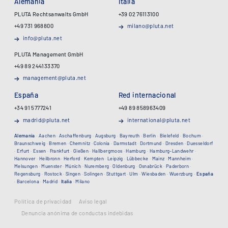
Alemania
Italia
PLUTA Rechtsanwalts GmbH
+39 02 76113100
+49 731 968800
milano@pluta.net
info@pluta.net
PLUTA Management GmbH
+49 89 244133370
management@pluta.net
España
Red internacional
+34 91 5777241
+49 89 858963409
madrid@pluta.net
international@pluta.net
Alemania
·
Aachen
·
Aschaffenburg
·
Augsburg
·
Bayreuth
·
Berlin
·
Bielefeld
·
Bochum
·
Braunschweig
·
Bremen
·
Chemnitz
·
Colonia
·
Darmstadt
·
Dortmund
·
Dresden
·
Duesseldorf
·
Erfurt
·
Essen
·
Frankfurt
·
Gießen
·
Hallbergmoos
·
Hamburg
·
Hamburg-Landwehr
·
Hannover
·
Heilbronn
·
Herford
·
Kempten
·
Leipzig
·
Lübbecke
·
Mainz
·
Mannheim
·
Melsungen
·
Muenster
·
Múnich
·
Nuremberg
·
Oldenburg
·
Osnabrück
·
Paderborn
·
Regensburg
·
Rostock
·
Singen
·
Solingen
·
Stuttgart
·
Ulm
·
Wiesbaden
·
Wuerzburg
·
España
·
Barcelona
·
Madrid
·
Italia
·
Milano
Política de privacidad
Aviso legal
Denuncia anónima de conductas indebidas