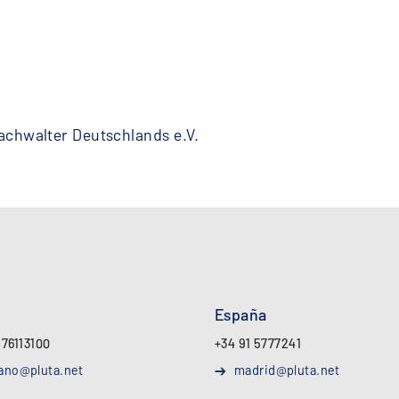
achwalter Deutschlands e.V.
España
 76113100
+34 91 5777241
ano@pluta.net
madrid@pluta.net