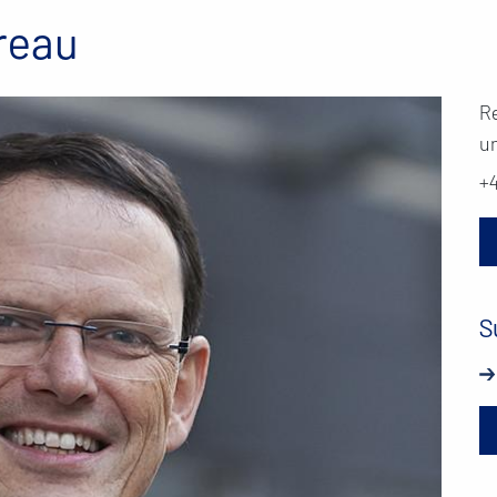
reau
R
u
+
S