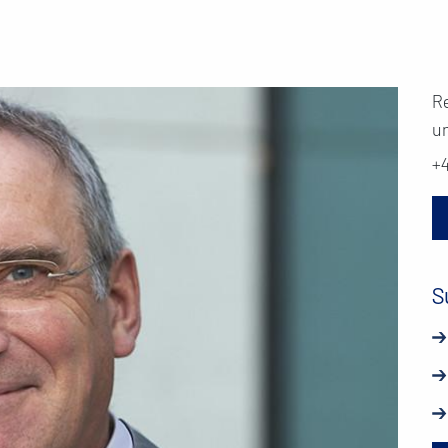
R
u
+
S