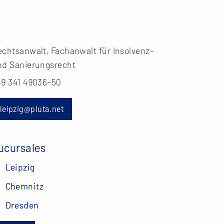
echtsanwalt, Fachanwalt für Insolvenz-
nd Sanierungsrecht
49 341 49036-50
leipzig@pluta.net
ucursales
Leipzig
Chemnitz
Dresden