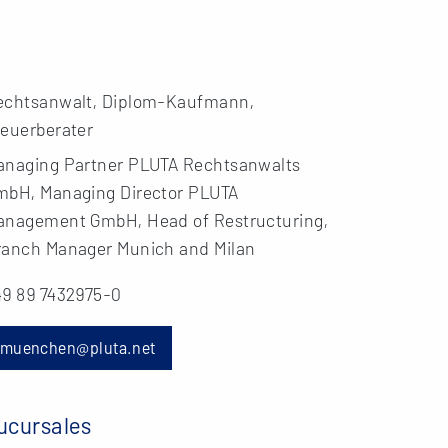
echtsanwalt, Diplom-Kaufmann,
teuerberater
anaging Partner PLUTA Rechtsanwalts
mbH, Managing Director PLUTA
anagement GmbH, Head of Restructuring,
ranch Manager Munich and Milan
49 89 7432975-0
muenchen@pluta.net
ucursales