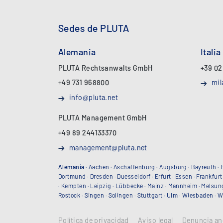
Sedes de PLUTA
Alemania
Italia
PLUTA Rechtsanwalts GmbH
+39 02
+49 731 968800
mil
info@pluta.net
PLUTA Management GmbH
+49 89 244133370
management@pluta.net
Alemania
·
Aachen
·
Aschaffenburg
·
Augsburg
·
Bayreuth
·
Dortmund
·
Dresden
·
Duesseldorf
·
Erfurt
·
Essen
·
Frankfurt
·
Kempten
·
Leipzig
·
Lübbecke
·
Mainz
·
Mannheim
·
Melsun
Rostock
·
Singen
·
Solingen
·
Stuttgart
·
Ulm
·
Wiesbaden
·
W
Política de privacidad
Aviso legal
Denuncia an