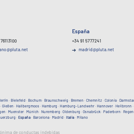
España
 76113100
+34 91 5777241
ano@pluta.net
madrid@pluta.net
Berlin
·
Bielefeld
·
Bochum
·
Braunschweig
·
Bremen
·
Chemnitz
·
Colonia
·
Darmsta
·
Gießen
·
Hallbergmoos
·
Hamburg
·
Hamburg-Landwehr
·
Hannover
·
Heilbronn
gen
·
Muenster
·
Múnich
·
Nuremberg
·
Oldenburg
·
Osnabrück
·
Paderborn
·
Regen
uerzburg
·
España
·
Barcelona
·
Madrid
·
Italia
·
Milano
ónima de conductas indebidas