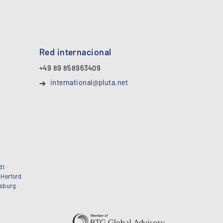
Red internacional
+49 89 858963409
international@pluta.net
dt
·
·
Herford
sburg
·