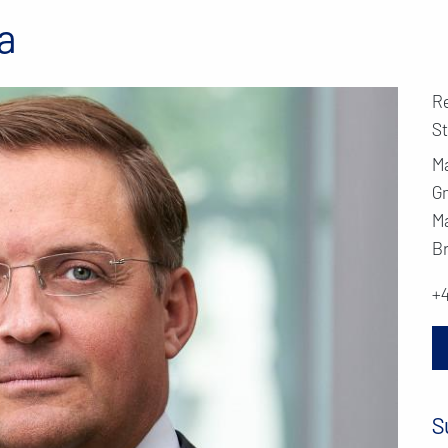
a
R
S
M
G
M
B
+
S