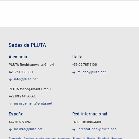
Sedes de PLUTA
Alemania
Italia
PLUTA Rechtsanwalts GmbH
+39 02 76113100
+49 731 968800
milano@pluta.net
info@pluta.net
PLUTA Management GmbH
+49 89 244133370
management@pluta.net
España
Red internacional
+34 91 5777241
+49 89 858963409
madrid@pluta.net
international@pluta.net
Alemania
·
Aachen
·
Aschaffenburg
·
Augsburg
·
Bayreuth
·
Berlin
·
Bielefeld
·
Bochum
·