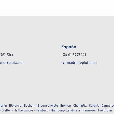
España
 76113100
+34 91 5777241
ano@pluta.net
madrid@pluta.net
Berlin
·
Bielefeld
·
Bochum
·
Braunschweig
·
Bremen
·
Chemnitz
·
Colonia
·
Darmsta
·
Gießen
·
Hallbergmoos
·
Hamburg
·
Hamburg-Landwehr
·
Hannover
·
Heilbronn