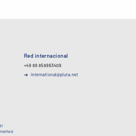
Red internacional
+49 89 858963409
international@pluta.net
dt
·
·
Herford