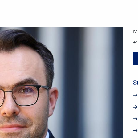
r
+
S