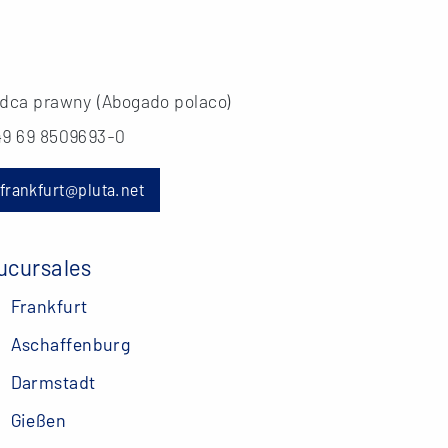
adca prawny (Abogado polaco)
49 69 8509693-0
frankfurt@pluta.net
ucursales
Frankfurt
Aschaffenburg
Darmstadt
Gießen