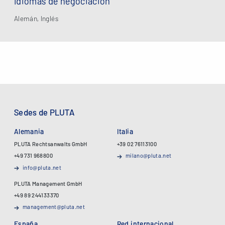
Idiomas de negociación
Alemán, Inglés
Sedes de PLUTA
Alemania
Italia
PLUTA Rechtsanwalts GmbH
+39 02 76113100
+49 731 968800
milano@pluta.net
info@pluta.net
PLUTA Management GmbH
+49 89 244133370
management@pluta.net
España
Red internacional