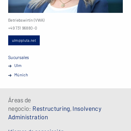
Betriebswirtin (VWA)
+49 731 96880-0
ulm@pluta.net
Sucursales
Ulm
Múnich
Áreas de
negocio:
Restructuring
,
Insolvency
Administration