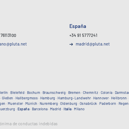
España
 76113100
+34 91 5777241
ano@pluta.net
madrid@pluta.net
Berlin
·
Bielefeld
·
Bochum
·
Braunschweig
·
Bremen
·
Chemnitz
·
Colonia
·
Darmsta
·
Gießen
·
Hallbergmoos
·
Hamburg
·
Hamburg-Landwehr
·
Hannover
·
Heilbronn
gen
·
Muenster
·
Múnich
·
Nuremberg
·
Oldenburg
·
Osnabrück
·
Paderborn
·
Regen
uerzburg
·
España
·
Barcelona
·
Madrid
·
Italia
·
Milano
ónima de conductas indebidas