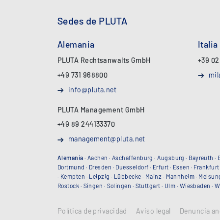
Sedes de PLUTA
Alemania
Italia
PLUTA Rechtsanwalts GmbH
+39 02
+49 731 968800
mil
info@pluta.net
PLUTA Management GmbH
+49 89 244133370
management@pluta.net
Alemania
·
Aachen
·
Aschaffenburg
·
Augsburg
·
Bayreuth
·
Dortmund
·
Dresden
·
Duesseldorf
·
Erfurt
·
Essen
·
Frankfurt
·
Kempten
·
Leipzig
·
Lübbecke
·
Mainz
·
Mannheim
·
Melsun
Rostock
·
Singen
·
Solingen
·
Stuttgart
·
Ulm
·
Wiesbaden
·
W
Política de privacidad
Aviso legal
Denuncia an