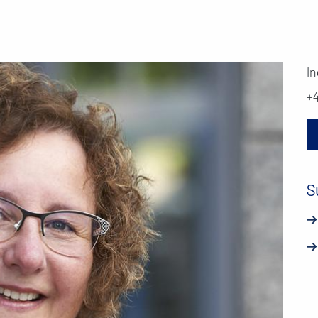
I
+
S