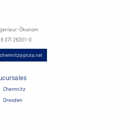
ngenieur-Ökonom
49 371 26201-0
chemnitz@pluta.net
ucursales
Chemnitz
Dresden