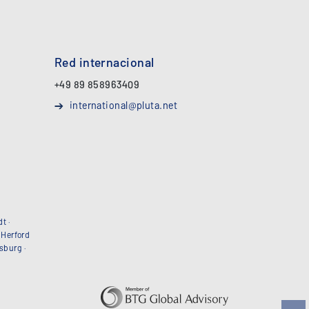
Red internacional
+49 89 858963409
international@pluta.net
dt
·
·
Herford
sburg
·