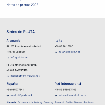
Notas de prensa 2022
Sedes de PLUTA
Alemania
Italia
PLUTA Rechtsanwalts GmbH
+39 02 76113100
+49 731 968800
milano@pluta.net
info@pluta.net
PLUTA Management GmbH
+49 89 244133370
management@pluta.net
España
Red internacional
+34 91 5777241
+49 89 858963409
madrid@pluta.net
international@pluta.net
Alemania
·
Aachen
·
Aschaffenburg
·
Augsburg
·
Bayreuth
·
Berlin
·
Bielefeld
·
Bochum
·