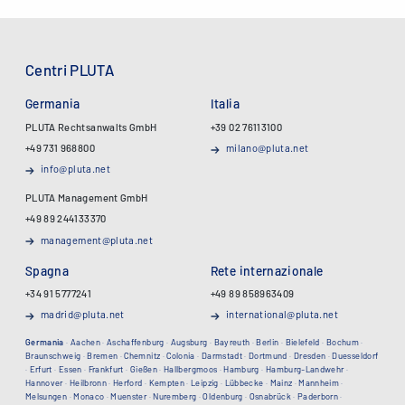
Centri PLUTA
Germania
Italia
PLUTA Rechtsanwalts GmbH
+39 02 76113100
+49 731 968800
milano@pluta.net
info@pluta.net
PLUTA Management GmbH
+49 89 244133370
management@pluta.net
Spagna
Rete internazionale
+34 91 5777241
+49 89 858963409
madrid@pluta.net
international@pluta.net
Germania
·
Aachen
·
Aschaffenburg
·
Augsburg
·
Bayreuth
·
Berlin
·
Bielefeld
·
Bochum
·
Braunschweig
·
Bremen
·
Chemnitz
·
Colonia
·
Darmstadt
·
Dortmund
·
Dresden
·
Duesseldorf
·
Erfurt
·
Essen
·
Frankfurt
·
Gießen
·
Hallbergmoos
·
Hamburg
·
Hamburg-Landwehr
·
Hannover
·
Heilbronn
·
Herford
·
Kempten
·
Leipzig
·
Lübbecke
·
Mainz
·
Mannheim
·
Melsungen
·
Monaco
·
Muenster
·
Nuremberg
·
Oldenburg
·
Osnabrück
·
Paderborn
·