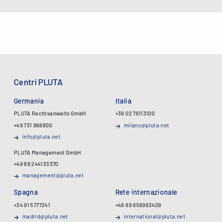
Centri PLUTA
Germania
Italia
PLUTA Rechtsanwalts GmbH
+39 02 76113100
+49 731 968800
milano@pluta.net
info@pluta.net
PLUTA Management GmbH
+49 89 244133370
management@pluta.net
Spagna
Rete internazionale
+34 91 5777241
+49 89 858963409
madrid@pluta.net
international@pluta.net