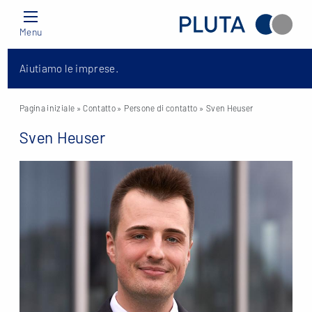
Menu
Aiutiamo le imprese.
Pagina iniziale
» Contatto »
Persone di contatto
» Sven Heuser
Sven Heuser