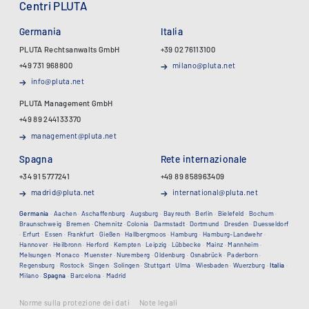
Centri PLUTA
Germania
Italia
PLUTA Rechtsanwalts GmbH
+39 02 76113100
+49 731 968800
milano@pluta.net
info@pluta.net
PLUTA Management GmbH
+49 89 244133370
management@pluta.net
Spagna
Rete internazionale
+34 91 5777241
+49 89 858963409
madrid@pluta.net
international@pluta.net
Germania
·
Aachen
·
Aschaffenburg
·
Augsburg
·
Bayreuth
·
Berlin
·
Bielefeld
·
Bochum
·
Braunschweig
·
Bremen
·
Chemnitz
·
Colonia
·
Darmstadt
·
Dortmund
·
Dresden
·
Duesseldorf
·
Erfurt
·
Essen
·
Frankfurt
·
Gießen
·
Hallbergmoos
·
Hamburg
·
Hamburg-Landwehr
·
Hannover
·
Heilbronn
·
Herford
·
Kempten
·
Leipzig
·
Lübbecke
·
Mainz
·
Mannheim
·
Melsungen
·
Monaco
·
Muenster
·
Nuremberg
·
Oldenburg
·
Osnabrück
·
Paderborn
·
Regensburg
·
Rostock
·
Singen
·
Solingen
·
Stuttgart
·
Ulma
·
Wiesbaden
·
Wuerzburg
·
Italia
·
Milano
·
Spagna
·
Barcelona
·
Madrid
Norme sulla protezione dei dati
Note legali