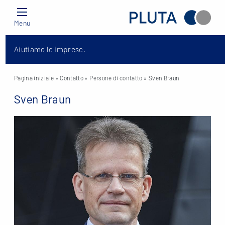
Menu
Aiutiamo le imprese.
Pagina iniziale
» Contatto »
Persone di contatto
» Sven Braun
Sven Braun