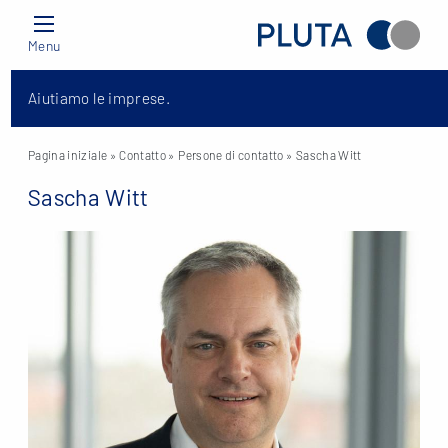
Menu
Aiutiamo le imprese.
Pagina iniziale
» Contatto »
Persone di contatto
» Sascha Witt
Sascha Witt