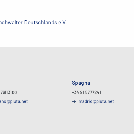
achwalter Deutschlands e.V.
Spagna
 76113100
+34 91 5777241
ano@pluta.net
madrid@pluta.net