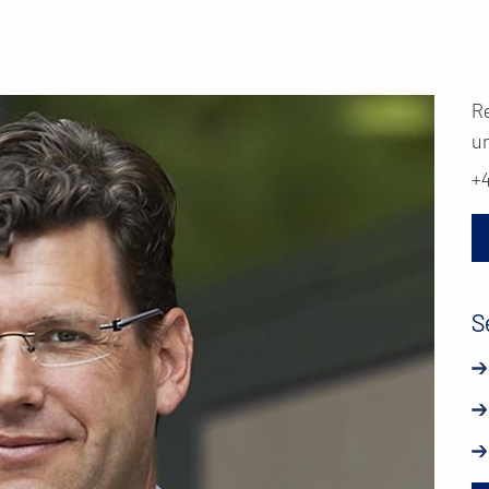
R
un
+
S