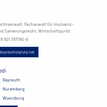
echtsanwalt, Fachanwalt für Insolvenz-
d Sanierungsrecht, Wirtschaftsjurist
49 921 787780-6
bayreuth@pluta.net
edi
Bayreuth
Nuremberg
Wuerzburg