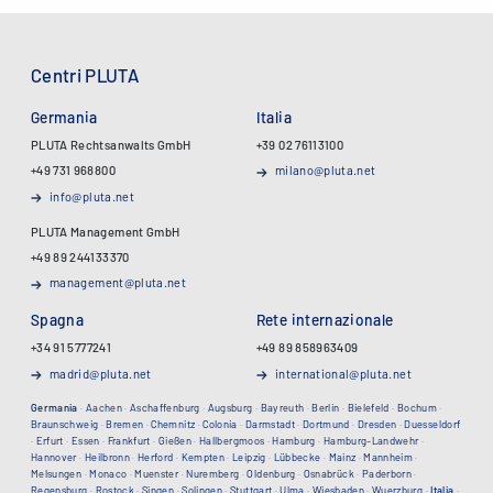
Centri PLUTA
Germania
Italia
PLUTA Rechtsanwalts GmbH
+39 02 76113100
+49 731 968800
milano@pluta.net
info@pluta.net
PLUTA Management GmbH
+49 89 244133370
management@pluta.net
Spagna
Rete internazionale
+34 91 5777241
+49 89 858963409
madrid@pluta.net
international@pluta.net
Germania
·
Aachen
·
Aschaffenburg
·
Augsburg
·
Bayreuth
·
Berlin
·
Bielefeld
·
Bochum
·
Braunschweig
·
Bremen
·
Chemnitz
·
Colonia
·
Darmstadt
·
Dortmund
·
Dresden
·
Duesseldorf
·
Erfurt
·
Essen
·
Frankfurt
·
Gießen
·
Hallbergmoos
·
Hamburg
·
Hamburg-Landwehr
·
Hannover
·
Heilbronn
·
Herford
·
Kempten
·
Leipzig
·
Lübbecke
·
Mainz
·
Mannheim
·
Melsungen
·
Monaco
·
Muenster
·
Nuremberg
·
Oldenburg
·
Osnabrück
·
Paderborn
·
Regensburg
·
Rostock
·
Singen
·
Solingen
·
Stuttgart
·
Ulma
·
Wiesbaden
·
Wuerzburg
·
Italia
·