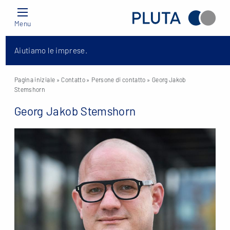
Menu
Aiutiamo le imprese.
Pagina iniziale
» Contatto »
Persone di contatto
» Georg Jakob
Stemshorn
Georg Jakob Stemshorn