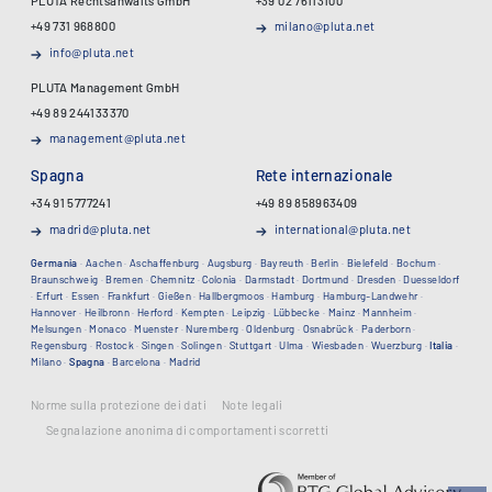
PLUTA Rechtsanwalts GmbH
+39 02 76113100
+49 731 968800
milano@pluta.net
info@pluta.net
PLUTA Management GmbH
+49 89 244133370
management@pluta.net
Spagna
Rete internazionale
+34 91 5777241
+49 89 858963409
madrid@pluta.net
international@pluta.net
Germania
·
Aachen
·
Aschaffenburg
·
Augsburg
·
Bayreuth
·
Berlin
·
Bielefeld
·
Bochum
·
Braunschweig
·
Bremen
·
Chemnitz
·
Colonia
·
Darmstadt
·
Dortmund
·
Dresden
·
Duesseldorf
·
Erfurt
·
Essen
·
Frankfurt
·
Gießen
·
Hallbergmoos
·
Hamburg
·
Hamburg-Landwehr
·
Hannover
·
Heilbronn
·
Herford
·
Kempten
·
Leipzig
·
Lübbecke
·
Mainz
·
Mannheim
·
Melsungen
·
Monaco
·
Muenster
·
Nuremberg
·
Oldenburg
·
Osnabrück
·
Paderborn
·
Regensburg
·
Rostock
·
Singen
·
Solingen
·
Stuttgart
·
Ulma
·
Wiesbaden
·
Wuerzburg
·
Italia
·
Milano
·
Spagna
·
Barcelona
·
Madrid
Norme sulla protezione dei dati
Note legali
Segnalazione anonima di comportamenti scorretti