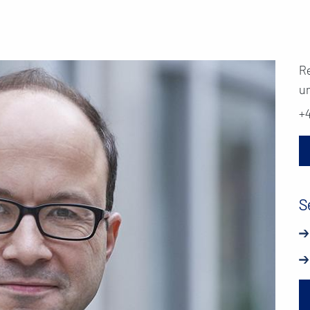
R
u
+
S