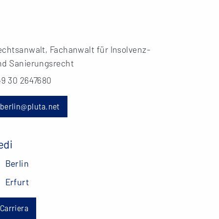
echtsanwalt, Fachanwalt für Insolvenz-
nd Sanierungsrecht
49 30 2647680
berlin@pluta.net
edi
Berlin
Erfurt
Carriera