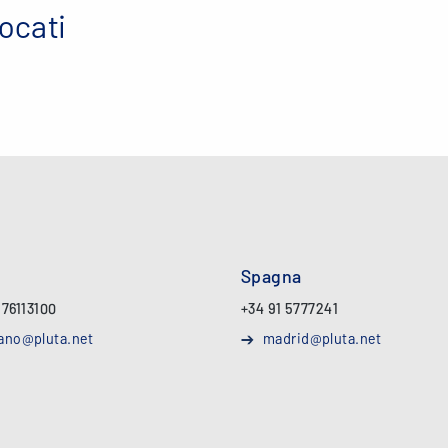
vocati
Spagna
 76113100
+34 91 5777241
ano@pluta.net
madrid@pluta.net