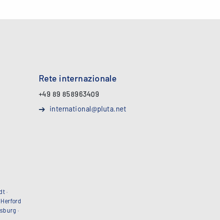
Rete internazionale
+49 89 858963409
international@pluta.net
dt
·
·
Herford
sburg
·