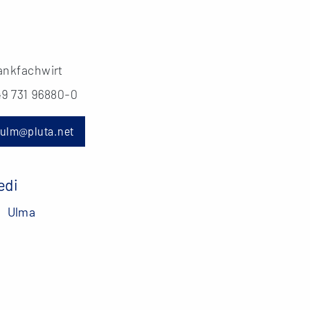
ankfachwirt
49 731 96880-0
ulm@pluta.net
edi
Ulma