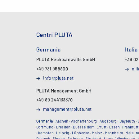
Centri PLUTA
Germania
Italia
PLUTA Rechtsanwalts GmbH
+39 02
+49 731 968800
mil
info@pluta.net
PLUTA Management GmbH
+49 89 244133370
management@pluta.net
Germania
·
Aachen
·
Aschaffenburg
·
Augsburg
·
Bayreuth
·
Dortmund
·
Dresden
·
Duesseldorf
·
Erfurt
·
Essen
·
Frankfurt
·
Kempten
·
Leipzig
·
Lübbecke
·
Mainz
·
Mannheim
·
Melsun
Rostock
·
Singen
·
Solingen
·
Stuttgart
·
Ulma
·
Wiesbaden
·