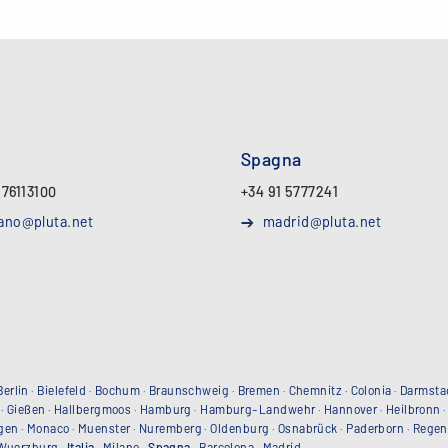
Spagna
 76113100
+34 91 5777241
ano@pluta.net
madrid@pluta.net
Berlin
·
Bielefeld
·
Bochum
·
Braunschweig
·
Bremen
·
Chemnitz
·
Colonia
·
Darmsta
·
Gießen
·
Hallbergmoos
·
Hamburg
·
Hamburg-Landwehr
·
Hannover
·
Heilbronn
gen
·
Monaco
·
Muenster
·
Nuremberg
·
Oldenburg
·
Osnabrück
·
Paderborn
·
Regen
Wuerzburg
·
Italia
·
Milano
·
Spagna
·
Barcelona
·
Madrid