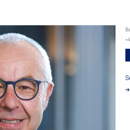
B
+
S