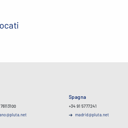
vocati
Spagna
 76113100
+34 91 5777241
ano@pluta.net
madrid@pluta.net