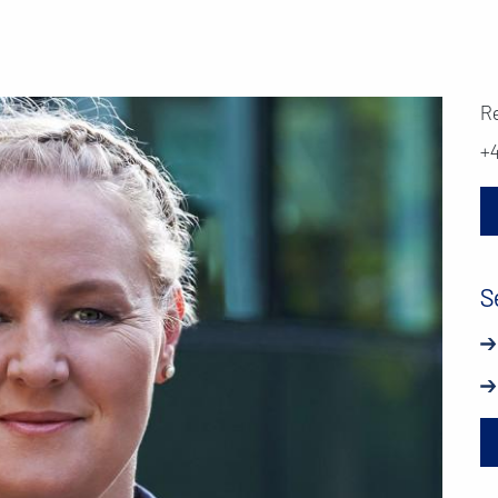
Re
+
S