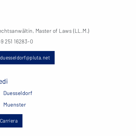
chtsanwältin, Master of Laws (LL.M.)
49 251 16283-0
duesseldorf@pluta.net
edi
Duesseldorf
Muenster
Carriera